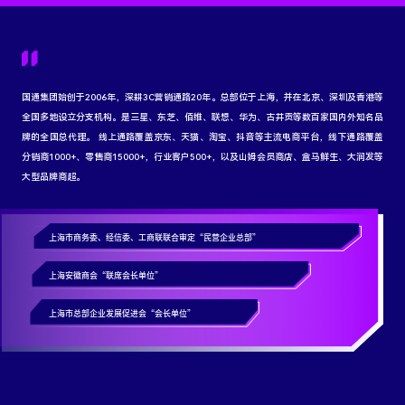
国通集团始创于2006年，深耕3C营销通路20年。总部位于上海，并在北京、深圳及香港等
全国多地设立分支机构。是三星、东芝、佰维、联想、华为、古井贡等数百家国内外知名品
牌的全国总代理。 线上通路覆盖京东、天猫、淘宝、抖音等主流电商平台，线下通路覆盖
分销商1000+、零售商15000+，行业客户500+，以及山姆会员商店、盒马鲜生、大润发等
大型品牌商超。
上海市商务委、经信委、工商联联合审定“民营企业总部”
上海安徽商会“联席会长单位”
上海市总部企业发展促进会“会长单位”