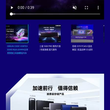
ORIGIN CODE VORTEX
三星 9100 PRO 散热片版
佰维 X570 PCIe5.0 固态
三星 99
DDR5 RGB UDIMM全球
| 性能旗舰 超凡散热
硬盘 | 低温战神 5力进阶
新性能
首款独立风扇模组内存