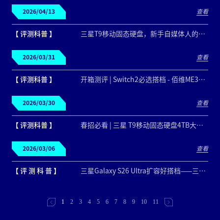
2026/04/13
查看
【 评测科普 】
三星T9移动固态硬盘，新手自媒体人的素材管理好搭档
2026/03/31
查看
【 评测科普 】
开箱测评 | Switch2必选搭档 - 佰维ME300 microSD Express存储卡
2026/03/30
查看
【 评测科普 】
春招必看 | 三星 T9移动固态硬盘4TB大容量高效管理作品集！
2026/03/06
查看
【 评 测 科 普 】
三星Galaxy S26 Ultra扩容好搭档——三星 T9、T7 Shield 移动固态硬盘
1
2
3
4
5
6
7
8
9
10
11