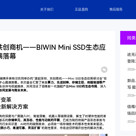
关于我们
正品直购
售后服务
同类
商机——BIWIN Mini SSD生态应
满落幕
追光
登陆2
2026-
存储携手英特尔共同举办的“源起深圳，共创商机——Mini SSD生态应用研讨会”在
新品
中心圆满落幕。本次盛会汇聚了来自
算力、先进封装、存储主控、终端制造等产
业伙伴与权威媒体，共同见证了佰维新一代旗舰产品
Mini SSD的生态布局
，深入
写 
的协同发展与商业未来
。
2026-
储变革
全新解决方案
佰维
场回
有的深度与广度融入PC、智能穿戴、机器人等端侧设备，催生了对硬件性能的革
基石的
存储单元，其形态、性能与功耗的平衡
，已成为制约终端产品形态革新与
2026-
的行业共识是：AI时代的端侧革命，必须由一场存储技术的根本性变革来驱动。
极致小巧、高速可靠、灵活扩展
”的刚性需求，市场迫切呼唤开创性的解决方案。