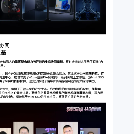
协同
根基
佰维存储强大的
垂直整合能力与开放的生态协同战略
。研讨会清晰地展示了佰维“内
根基。
计、固件开发到先进封装测试的完整垂直整合能力。其全资子公司
泰来科技
，作
中心，成功攻克了45μm超薄Die裂/崩等一系列尖端工艺难题，为Mini SSD
供了坚实的内部保障。这充分体现了佰维在高端存储制造领域的深厚实力。
尖伙伴，构建了开放共荣的产业生态。作为佰维的长期战略合作伙伴，
英特尔
PC前沿技术上的最新进展。
英特尔中国区技术部客户端技术总监颜涛
表示，双方拥
C的新时代，期待基于Mini SSD的生态协同，拓展更广阔的创新空间。