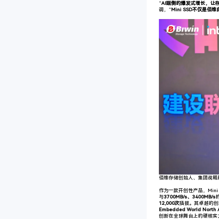
“
AI端侧的爆发式增长
，让
调，“
Mini SSD不仅
佰维存储创始人、集团战略
作为一款开创性产品，Mini
与
3700MB/s、3400MB/s
12,000次
插拔。其卓越的创
Embedded World North A
创新在全球舞台上的硬核实