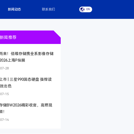
新闻动态
联系我们
EN
新闻推荐
而来！佰维存储携全系影像存储
026上海P&I展
07-28
上市 | 三星990固态硬盘 强悍读
能效出色
07-15
存储BW2026精彩收官，高燃现
顾！
07-14