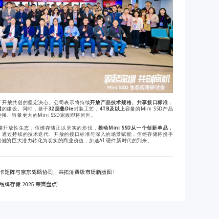
了开放共创的坚定决心。公司表示将持续
开放产品技术规格、共享接口标准
，
盟
的建设。同时，基于
32层叠Die
封装工艺，
4TB及以上
容量的Mini SSD产品
、容量更大的Mini SSD家族即将问世。
建开放性生态，佰维存储正以坚实的步伐，
推动Mini SSD从一个创新单品，
。通过持续的技术迭代、开放的接口标准与深入的场景赋能，佰维存储将携手
端侧的巨大潜力转化为切实的商业价值，加速AI 硬件新时代的到来。
卡矩阵与京东战略协同，共拓消费级市场新版图！
牌存储 2025 荣誉盘点！