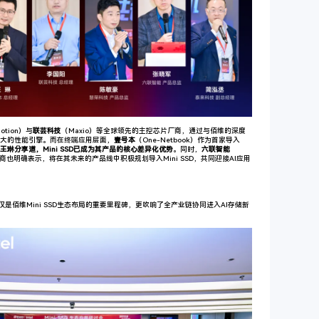
Motion）与
联芸科技
（Maxio）等全球领先的主控芯片厂商，通过与佰维的深度
供了强大的性能引擎。而在终端应用层面，
壹号本
（One-Netbook）作为首家导入
王琳分享道，Mini SSD已成为其产品的核心差异化优势
。同时，
六联智能
PC方案商也明确表示，将在其未来的产品线中积极规划导入Mini SSD，共同迎接AI应用
是佰维Mini SSD生态布局的重要里程碑，更吹响了全产业链协同进入AI存储新