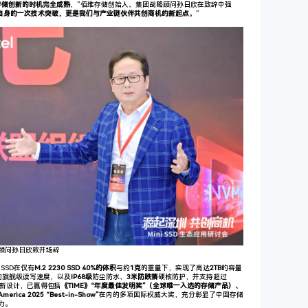
存储创新的时机完全成熟
，”佰维存储创始人、集团战略顾问孙日欣在致辞中强
是佰维自身的一次技术突破，更是我们与产业链伙伴共创商机的新起点
。”
顾问孙日欣致开场辞
 SSD在仅有
M.2 2230 SSD 40%的体积
与约
1克
的重量下，实现了高达
2TB
的容量
的旗舰级读写速度，以及
IP68级
防尘防水、
3米防跌落
硬核防护，并支持超过
新设计，已赢得包括
《TIME》“年度最佳发明奖”（全球唯一入选的存储产品）、
merica 2025 “Best-in-Show”
在内的多项国际权威大奖，充分彰显了中国存储
力。