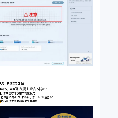
风险，确保买到正品！
官方满血正品体验：
美避坑，获
得
道
，如三星存储京东自营旗舰店；
，包装盒贴有正品行货标识，如下图
“国通金标”
；
件
进行真伪查验与硬盘的管理维护；