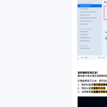
如何确保买到正品？
最后教大家从源头规避假货
只需按照如下三点，即可完
1、购买时选择
官方授权渠
2、同时
认准
三星国行正品
3、日常使用
三星魔术师软