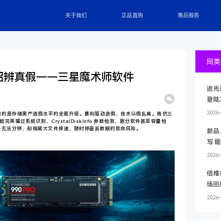
关于我们
正品直购
售后服务
同类
一招辨真假——三星魔术师软件
追光
登陆2
2026-
而来的是存储黑产造假水平的全面升级。暴利驱动造假，技术以假乱真。高仿三
，能完美骗过系统识别、CrystalDiskInfo 参数检测、跑分软件甚至容量检
乎无法分辨，却暗藏大文件掉速、随时掉盘丢数据的致命风险。
新品
写 
2026-
佰维
场回
2026-