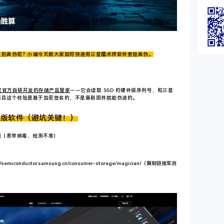
识别真伪呢？小编今天教大家如何快速用三星魔术师软件查验真伪。
星官方自研开发的存储产品管家
——它会读取 SSD 的硬件级序列号，和三星
而且这个校验是基于加密签名的，不是靠刷固件就能伪造的。
正版软件（避坑关键！）
版（易带病毒、检测不准）
//semiconductor.samsung.cn/consumer-storage/magician/
（复制链接至浏