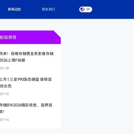
新闻动态
联系我们
EN
新闻推荐
而来！佰维存储携全系影像存储
026上海P&I展
07-28
上市 | 三星990固态硬盘 强悍读
能效出色
07-15
存储BW2026精彩收官，高燃现
顾！
07-14