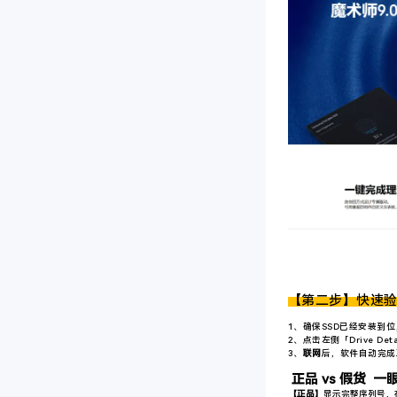
【第二步】快速
1、确保SSD已经安装到
2、点击左侧「Drive De
3、
联网
后，软件自动完成
正品 vs 假货
一
【正品】
显示完整序列号，