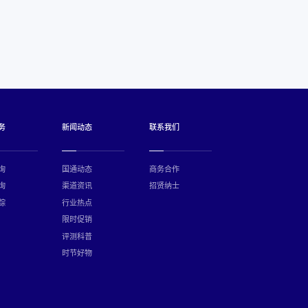
务
新闻动态
联系我们
询
国通动态
商务合作
询
渠道资讯
招贤纳士
踪
行业热点
限时促销
评测科普
时节好物