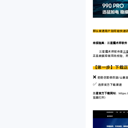
那么普通用户如何能快速
终极验真：三星魔术师软件
三星魔术师软件
是
三
正品数据库做双向校验，
【第一步】下载
❌
拒绝仿冒修改版/山寨
✅
选择
官方下载渠道
三星官方下载网址
：
https:
览器打开）