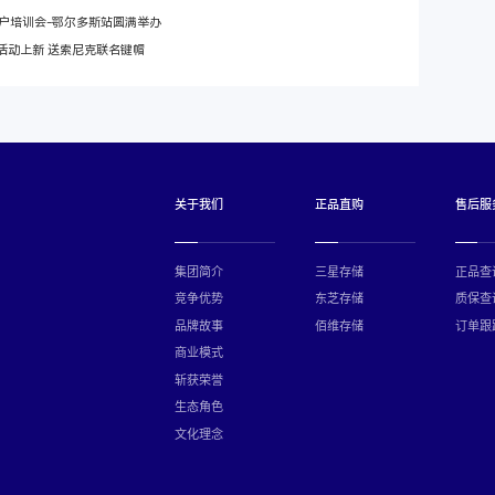
户培训会-鄂尔多斯站圆满举办
RO活动上新 送索尼克联名键帽
关于我们
正品直购
售后服
集团简介
三星存储
正品查
竞争优势
东芝存储
质保查
品牌故事
佰维存储
订单跟
商业模式
斩获荣誉
生态角色
文化理念