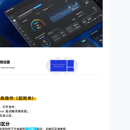
验真操作（超简单）
位，打开软件；
tails 驱动器详细信息」；
正品认证；
眼区分
在序列号下方有蓝色
「正版」
标识，功能可正常使用；