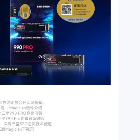
官方说明与公开实测报道：
 - Magician软件介绍
价三星990 PRO竟是假货
三星990 Pro伪造读写速度
ck - 假冒三星SSD造假技术报道
版Magician下载页