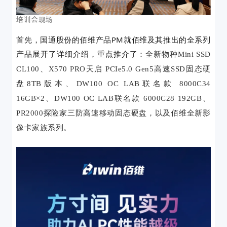
培训会现场
首先，
国通股份的佰维产品PM
就佰维及其推出的全系列
产品展开了详细介绍，重点推介了
：全新物种Mini SSD
CL100、
X570 PRO天启 PCIe5.0 Gen5高速SSD固态硬
盘8TB版本、
DW100 OC LAB联名款 8000C34
16GB×2
、
DW100 OC LAB联名款 6000C28 1
9
2
G
B
、
PR2000探险家三防高速移动固态硬盘，
以及
佰维全新影
像卡家族系列
。