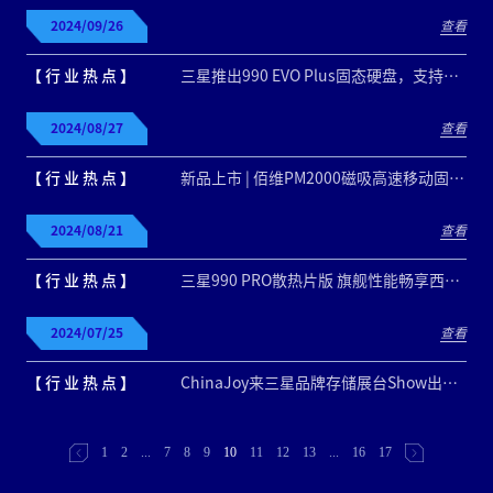
2024/09/26
查看
【 行 业 热 点 】
三星推出990 EVO Plus固态硬盘，支持PCIe 4.0性能出色！
2024/08/27
查看
【 行 业 热 点 】
新品上市 | 佰维PM2000磁吸高速移动固态硬盘
2024/08/21
查看
【 行 业 热 点 】
三星990 PRO散热片版 旗舰性能畅享西游行
2024/07/25
查看
【 行 业 热 点 】
ChinaJoy来三星品牌存储展台Show出实力
1
2
...
7
8
9
10
11
12
13
...
16
17