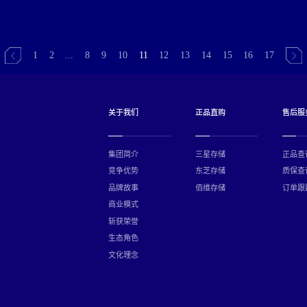
1
2
...
8
9
10
11
12
13
14
15
16
17
关于我们
正品直购
售后服
集团简介
三星存储
正品查
竞争优势
东芝存储
质保查
品牌故事
佰维存储
订单跟
商业模式
斩获荣誉
生态角色
文化理念