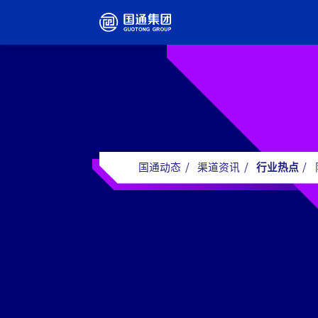
国通动态
/
渠道资讯
/
行业热点
/