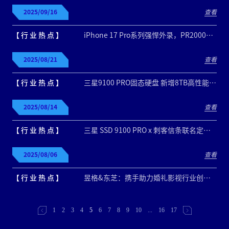
2025/09/16
查看
【 行 业 热 点 】
iPhone 17 Pro系列强悍外录，PR2000助力高效创作！
2025/08/21
查看
【 行 业 热 点 】
三星9100 PRO固态硬盘 新增8TB高性能规格！
2025/08/14
查看
【 行 业 热 点 】
三星 SSD 9100 PRO x 刺客信条联名定制礼盒上线！邀你来对梗！
2025/08/06
查看
【 行 业 热 点 】
昱格&东芝：携手助力婚礼影视行业创作存储新纪元
1
2
3
4
5
6
7
8
9
10
...
16
17