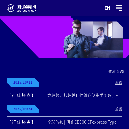
EN
查看全部
2025/10/11
查看
【 行 业 热 点 】
竞超频，共超越！佰维存储携手华硕，开启【华硕OC计划】
2025/09/24
查看
【 行 业 热 点 】
全球首款 | 佰维CB500 CFexpress Type B存储卡荣获VPG800认证！