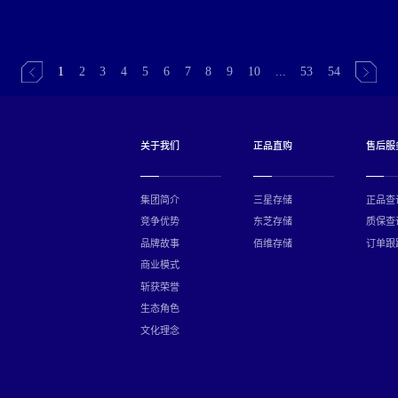
1
2
3
4
5
6
7
8
9
10
...
53
54
关于我们
正品直购
售后服
集团简介
三星存储
正品查
竞争优势
东芝存储
质保查
品牌故事
佰维存储
订单跟
商业模式
斩获荣誉
生态角色
文化理念