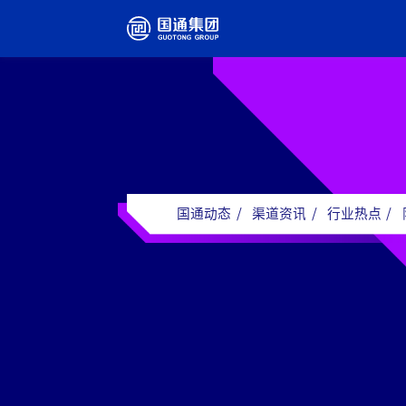
国通动态
/
渠道资讯
/
行业热点
/