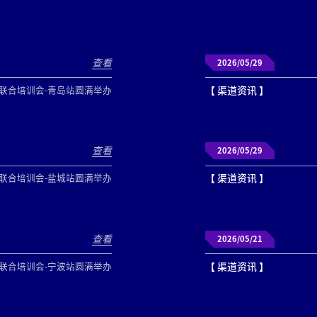
查看
2026/05/29
户联合培训会-青岛站圆满举办
【 渠道资讯 】
查看
2026/05/29
户联合培训会-盐城站圆满举办
【 渠道资讯 】
查看
2026/05/21
客户联合培训会-宁波站圆满举办
【 渠道资讯 】