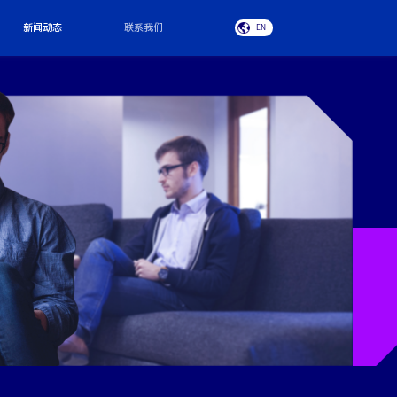
新闻动态
联系我们
EN